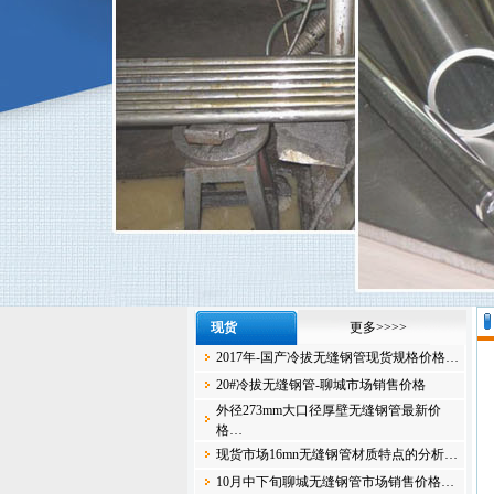
现货
更多>>>>
2017年-国产冷拔无缝钢管现货规格价格…
20#冷拔无缝钢管-聊城市场销售价格
外径273mm大口径厚壁无缝钢管最新价
格…
现货市场16mn无缝钢管材质特点的分析…
10月中下旬聊城无缝钢管市场销售价格…