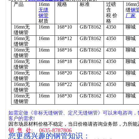
产品
16mn
规格
标准
过磅
16mn
无缝
含
缝
钢
钢管
税
价
厂家
材质
格
16mn无
16mn
168*10
GB/T8162
4350
聊城
缝钢管
16mn无
16mn
168*12
GB/T8162
4350
聊城
缝钢管
16mn无
16mn
168*16
GB/T8162
4350
聊城
缝钢管
16mn无
16mn
168*18
GB/T8162
4350
聊城
缝钢管
16mn无
16mn
168*20
GB/T8162
4350
聊城
缝钢管
16mn无
16mn
168*22
GB/T8162
4350
聊城
缝钢管
16mn无
16mn
168*30
GB/T8162
4350
聊城
缝钢管
如需定做《非标无缝钢管、定尺无缝钢管》可以来电咨询，
客户的需求!
因市场原材料价格不稳定，当日价格请咨询业务部，力所能
销 售 处: 0635-8787806
您更感兴趣的钢管知识：