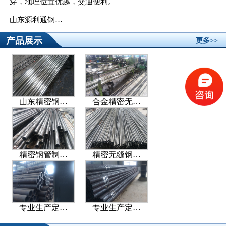
穿，地理位置优越，交通便利。
山东源利通钢…
产品展示
更多>>
山东精密钢…
合金精密无…
精密钢管制…
精密无缝钢…
专业生产定…
专业生产定…