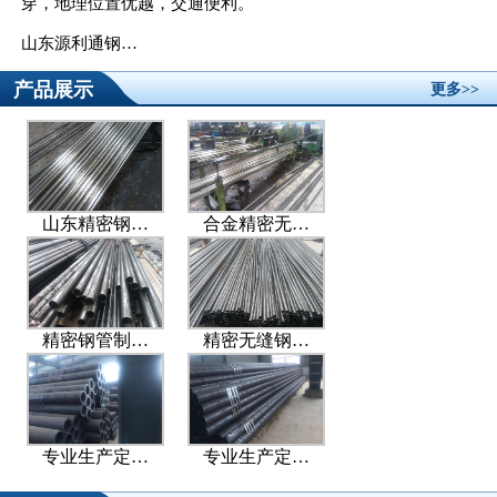
穿，地理位置优越，交通便利。
山东源利通钢…
产品展示
更多>>
山东精密钢…
合金精密无…
精密钢管制…
精密无缝钢…
专业生产定…
专业生产定…